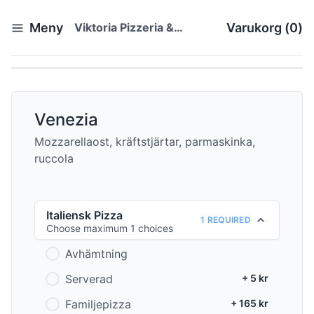
Meny
Viktoria Pizzeria &
Varukorg
(
0
)
Restaurang
Venezia
Mozzarellaost, kräftstjärtar, parmaskinka,
ruccola
Italiensk Pizza
1 REQUIRED
Choose maximum 1 choices
Avhämtning
Serverad
+ 5 kr
Familjepizza
+ 165 kr