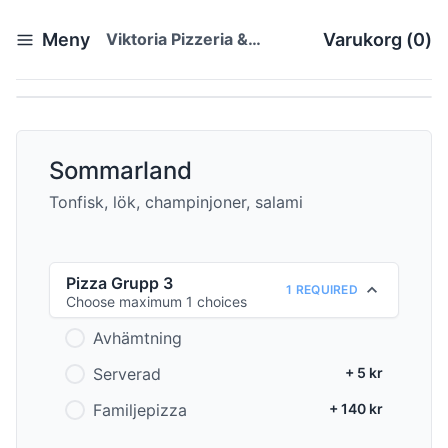
Meny
Viktoria Pizzeria &
Varukorg
(
0
)
Restaurang
Sommarland
Tonfisk, lök, champinjoner, salami
Pizza Grupp 3
1 REQUIRED
Choose maximum 1 choices
Avhämtning
Serverad
+ 5 kr
Familjepizza
+ 140 kr