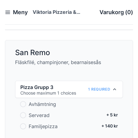
Meny
Viktoria Pizzeria &
Varukorg
(
0
)
Restaurang
San Remo
Fläskfilé, champinjoner, bearnaisesås
Pizza Grupp 3
1 REQUIRED
Choose maximum 1 choices
Avhämtning
Serverad
+ 5 kr
Familjepizza
+ 140 kr