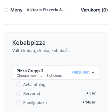
Meny
Viktoria Pizzeria &
Varukorg
(
0
)
Restaurang
Kebabpizza
Valfri kebab, skinka, kebabsås
Pizza Grupp 3
1 REQUIRED
Choose maximum 1 choices
Avhämtning
Serverad
+ 5 kr
Familjepizza
+ 140 kr